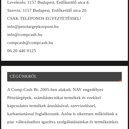
Levelezés: 1157 Budapest, Erdőkerülő utca 4.
Szerviz: 1157 Budapest, Erdőkerülő utca 20.
CSAK TELEFONOS EGYEZTETÉSSEL!
info@penztargepkozpont.hu
info@compcash.hu
compcash@compcash.hu
06 20 446 9125
CÉGÜNKRŐL
A Comp-Cash Bt. 2005-ben alakult. NAV engedélyes
Pénztárgépek, számítástecnikai termékek és ezekkel
kapcsolatos termékek árusításával, szervizeléssel,
karbantartással foglalkozunk. Azóta is sikeresen működünk a
piac változásaihoz igazítva szolgáltatásainkat és termékeinket.