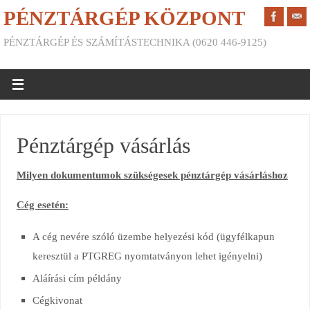
PÉNZTÁRGÉP KÖZPONT
PÉNZTÁRGÉP ÉS SZÁMÍTÁSTECHNIKA (0620 446-9125)
Pénztárgép vásárlás
Milyen dokumentumok szükségesek pénztárgép vásárláshoz
Cég esetén:
A cég nevére szóló üzembe helyezési kód (ügyfélkapun
keresztül a PTGREG nyomtatványon lehet igényelni)
Aláírási cím példány
Cégkivonat