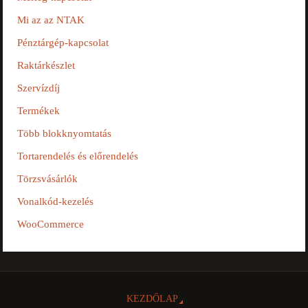
Mi az az NTAK
Pénztárgép-kapcsolat
Raktárkészlet
Szervízdíj
Termékek
Több blokknyomtatás
Tortarendelés és előrendelés
Törzsvásárlók
Vonalkód-kezelés
WooCommerce
KEZDŐLAP