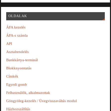
OLDALAK
ÁFA kezelés
ÁFA-s számla
API
Asztalrendelés
Bankkártya-terminál
Blokknyomtatás
Címkék
Egyedi gomb
Felhasználók, alkalmazottak
Göngyöleg-kezelés / Üvegvisszaváltás modul
Házhozszállítás