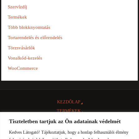
Szervízdíj
Termékek
Több blokknyomtatás
Tortarendelés és előrendelés
Törzsvásárlók
Vonalkód-kezelés
WooCommerce
KEZDŐLAP
TERMÉKEK
NTAK
Tiszteletben tartjuk az Ön adatainak védelmét
INFORMÁCIÓK
Kedves Látogató! Tájékoztatjuk, hogy a honlap felhasználói élmény
LETÖLTÉSEK