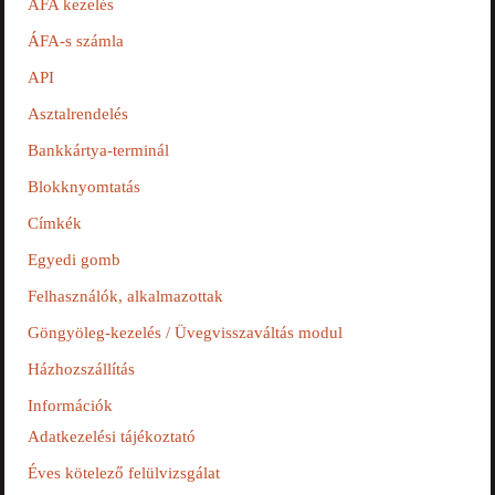
ÁFA kezelés
ÁFA-s számla
API
Asztalrendelés
Bankkártya-terminál
Blokknyomtatás
Címkék
Egyedi gomb
Felhasználók, alkalmazottak
Göngyöleg-kezelés / Üvegvisszaváltás modul
Házhozszállítás
Információk
Adatkezelési tájékoztató
Éves kötelező felülvizsgálat