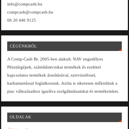
info@compcash.hu
compcash@compcash.hu
06 20 446 9125
CÉGÜNKRŐL
A Comp-Cash Bt. 2005-ben alakult. NAV engedélyes
Pénztárgépek, számítástecnikai termékek és ezekkel
kapcsolatos termékek árusításával, szervizeléssel,
karbantartással foglalkozunk. Azóta is sikeresen működünk a
piac változásaihoz igazítva szolgáltatásainkat és termékeinket.
OLDALAK