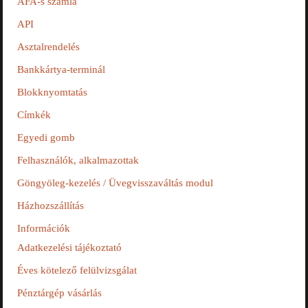
ÁFA-s számla
API
Asztalrendelés
Bankkártya-terminál
Blokknyomtatás
Címkék
Egyedi gomb
Felhasználók, alkalmazottak
Göngyöleg-kezelés / Üvegvisszaváltás modul
Házhozszállítás
Információk
Adatkezelési tájékoztató
Éves kötelező felülvizsgálat
Pénztárgép vásárlás