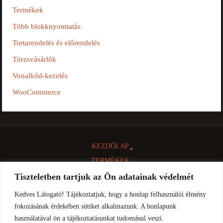
Termékek
Több blokknyomtatás
Tortarendelés és előrendelés
Törzsvásárlók
Vonalkód-kezelés
WooCommerce
KEZDŐLAP
TERMÉKEK
NTAK
Tiszteletben tartjuk az Ön adatainak védelmét
INFORMÁCIÓK
Kedves Látogató! Tájékoztatjuk, hogy a honlap felhasználói élmény
LETÖLTÉSEK
fokozásának érdekében sütiket alkalmazunk. A honlapunk
használatával ön a tájékoztatásunkat tudomásul veszi.
KAPCSOLAT