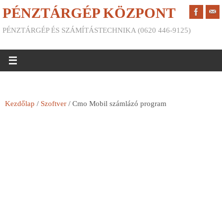
PÉNZTÁRGÉP KÖZPONT
PÉNZTÁRGÉP ÉS SZÁMÍTÁSTECHNIKA (0620 446-9125)
Kezdőlap
/
Szoftver
/ Cmo Mobil számlázó program