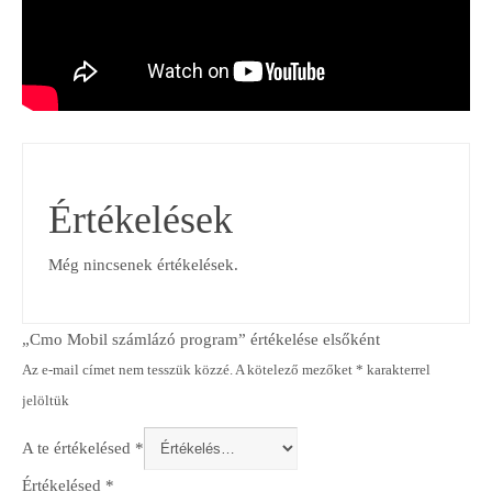
Értékelések
Még nincsenek értékelések.
„Cmo Mobil számlázó program” értékelése elsőként
Az e-mail címet nem tesszük közzé.
A kötelező mezőket
*
karakterrel
jelöltük
A te értékelésed
*
Értékelésed
*