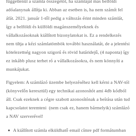
függetlenül a számla összegétől, ha számláját más belföldi
adóalanynak állítja ki. Abban az esetben is, ha nem számít fel
áfát. 2021. január 1-től pedig a változás érint minden számlát,
így a belföldi és külföldi magánszemélyeknek és
vállalkozásoknak kiállított bizonylatokat is. Ez a rendelkezés
nem tiltja a kézi számlatömbök további használatát, de a jelentési
kötelezettség nagyon szigorú és rövid határidejű, (4 naponta) így
ez inkább plusz terhet ró a vállalkozásokra, és nem könnyíti a
munkájukat.
Figyelem: A számlázó üzembe helyezéséhez kell kérni a NAV-tól
(könyvelőn keresztül) egy technikai azonosítót ami 4db kódból
áll. Csak ezeknek a cégre szabott azonosítónak a beírása után tud
kapcsolatot teremteni (nem csak ez, hanem bármelyik) számlázó
a NAV szerverével!
A kiállított számla elküldhatő email címre pdf formátumban