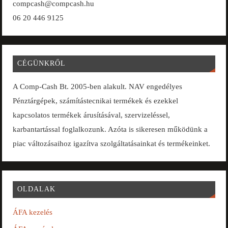
compcash@compcash.hu
06 20 446 9125
CÉGÜNKRŐL
A Comp-Cash Bt. 2005-ben alakult. NAV engedélyes
Pénztárgépek, számítástecnikai termékek és ezekkel
kapcsolatos termékek árusításával, szervizeléssel,
karbantartással foglalkozunk. Azóta is sikeresen működünk a
piac változásaihoz igazítva szolgáltatásainkat és termékeinket.
OLDALAK
ÁFA kezelés