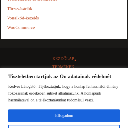
Törzsvásárlók
Vonalkód-kezelés
WooCommerce
KEZDŐLAP
TERMÉKEK
NTAK
Tiszteletben tartjuk az Ön adatainak védelmét
INFORMÁCIÓK
Kedves Látogató! Tájékoztatjuk, hogy a honlap felhasználói élmény
LETÖLTÉSEK
fokozásának érdekében sütiket alkalmazunk. A honlapunk
használatával ön a tájékoztatásunkat tudomásul veszi.
KAPCSOLAT
© 2016 Minden jog fenntartva: Comp-Cash Bt.
Elfogadom
Adatkezelési tájékoztató!