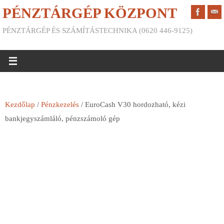
PÉNZTÁRGÉP KÖZPONT
PÉNZTÁRGÉP ÉS SZÁMÍTÁSTECHNIKA (0620 446-9125)
Kezdőlap
/
Pénzkezelés
/ EuroCash V30 hordozható, kézi
bankjegyszámláló, pénzszámoló gép