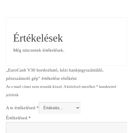
Értékelések
Még nincsenek értékelések.
„EuroCash V30 hordozható, kézi bankjegyszámláló,
pénzszámoló gép” értékelése elsőként
Az e-mail címet nem tesszük közzé.
A kötelező mezőket
*
karakterrel
jelöltük
A te értékelésed
*
Értékelésed
*