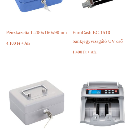
Pénzkazetta L 200x160x90mm
EuroCash EC-1510
bankjegyvizsgáló UV cső
4.100
Ft
+ Áfa
1.400
Ft
+ Áfa