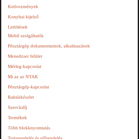
Kedvezmények
Konyhai kijelző
Letöltések
Mobil szolgáltatók
Pénztárgép dokumentumok, alkalmazások
Menedzser felület
Mérleg-kapcsolat
Mi az az NTAK
Pénztárgép-kapcsolat
Raktárkészlet
Szervízdíj
Termékek
Több blokknyomtatás
Tortarendelés és előrendelés