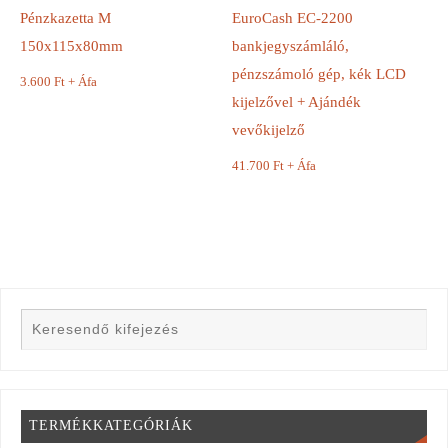
Pénzkazetta M
EuroCash EC-2200
150x115x80mm
bankjegyszámláló,
pénzszámoló gép, kék LCD
3.600
Ft
+ Áfa
kijelzővel + Ajándék
vevőkijelző
41.700
Ft
+ Áfa
TERMÉKKATEGÓRIÁK