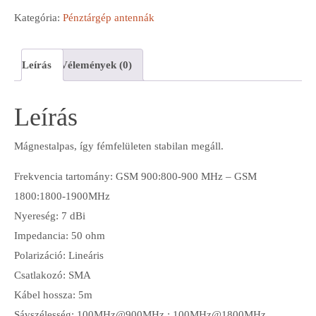
Kategória:
Pénztárgép antennák
Leírás
Vélemények (0)
Leírás
Mágnestalpas, így fémfelületen stabilan megáll.
Frekvencia tartomány: GSM 900:800-900 MHz – GSM
1800:1800-1900MHz
Nyereség: 7 dBi
Impedancia: 50 ohm
Polarizáció: Lineáris
Csatlakozó: SMA
Kábel hossza: 5m
Sávszélesség: 100MHz@900MHz ; 100MHz@1800MHz