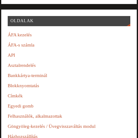
OLDALAK
ÁFA kezelés
ÁFA-s számla
API
Asztalrendelés
Bankkártya-terminál
Blokknyomtatás
Címkék
Egyedi gomb
Felhasználók, alkalmazottak
Göngyöleg-kezelés / Üvegvisszaváltás modul
Házhozszállítás