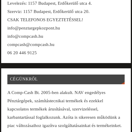
Levelezés: 1157 Budapest, Erdőkerülő utca 4.
Szerviz: 1157 Budapest, Erdőkerülő utca 20.
CSAK TELEFONOS EGYEZTETÉSSEL!
info@penztargepkozpont.hu
info@compcash.hu
compcash@compcash.hu
06 20 446 9125
CÉGÜNKRŐL
A Comp-Cash Bt. 2005-ben alakult. NAV engedélyes
Pénztárgépek, számítástecnikai termékek és ezekkel
kapcsolatos termékek árusításával, szervizeléssel,
karbantartással foglalkozunk. Azóta is sikeresen működünk a
piac változásaihoz igazítva szolgáltatásainkat és termékeinket.