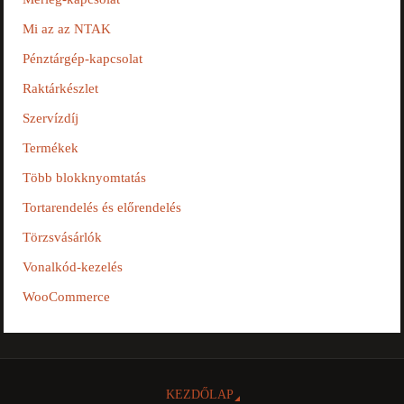
Mi az az NTAK
Pénztárgép-kapcsolat
Raktárkészlet
Szervízdíj
Termékek
Több blokknyomtatás
Tortarendelés és előrendelés
Törzsvásárlók
Vonalkód-kezelés
WooCommerce
KEZDŐLAP