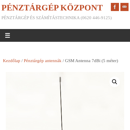
PÉNZTÁRGÉP KÖZPONT
PÉNZTÁRGÉP ÉS SZÁMÍTÁSTECHNIKA (0620 446-9125)
Kezdőlap
/
Pénztárgép antennák
/ GSM Antenna 7dBi (5 méter)