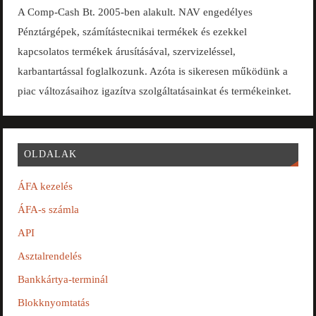
A Comp-Cash Bt. 2005-ben alakult. NAV engedélyes
Pénztárgépek, számítástecnikai termékek és ezekkel
kapcsolatos termékek árusításával, szervizeléssel,
karbantartással foglalkozunk. Azóta is sikeresen működünk a
piac változásaihoz igazítva szolgáltatásainkat és termékeinket.
OLDALAK
ÁFA kezelés
ÁFA-s számla
API
Asztalrendelés
Bankkártya-terminál
Blokknyomtatás