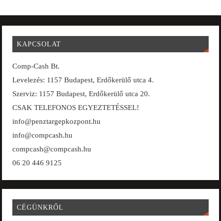
KAPCSOLAT
Comp-Cash Bt.
Levelezés: 1157 Budapest, Erdőkerülő utca 4.
Szerviz: 1157 Budapest, Erdőkerülő utca 20.
CSAK TELEFONOS EGYEZTETÉSSEL!
info@penztargepkozpont.hu
info@compcash.hu
compcash@compcash.hu
06 20 446 9125
CÉGÜNKRŐL