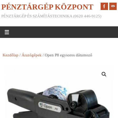
PÉNZTÁRGÉP KÖZPONT
PÉNZTÁRGÉP ÉS SZÁMÍTÁSTECHNIKA (0620 446-9125)
Kezdőlap
/
Árazógépek
/ Open P8 egysoros dátumozó