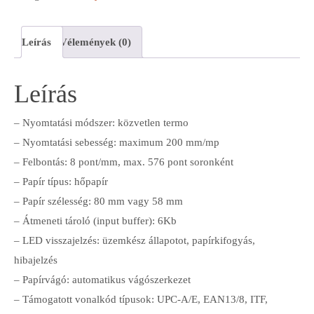
Leírás
Vélemények (0)
Leírás
– Nyomtatási módszer: közvetlen termo
– Nyomtatási sebesség: maximum 200 mm/mp
– Felbontás: 8 pont/mm, max. 576 pont soronként
– Papír típus: hőpapír
– Papír szélesség: 80 mm vagy 58 mm
– Átmeneti tároló (input buffer): 6Kb
– LED visszajelzés: üzemkész állapotot, papírkifogyás,
hibajelzés
– Papírvágó: automatikus vágószerkezet
– Támogatott vonalkód típusok: UPC-A/E, EAN13/8, ITF,