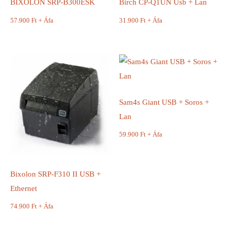
BIXOLON SRP-B300ESK
Birch CP-Q1UN Usb + Lan
57.900
Ft
+ Áfa
31.900
Ft
+ Áfa
Sam4s Giant USB + Soros +
Lan
59.900
Ft
+ Áfa
Bixolon SRP-F310 II USB +
Ethernet
74.900
Ft
+ Áfa