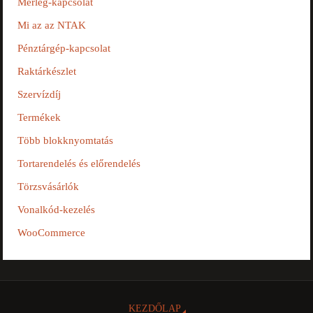
Mérleg-kapcsolat
Mi az az NTAK
Pénztárgép-kapcsolat
Raktárkészlet
Szervízdíj
Termékek
Több blokknyomtatás
Tortarendelés és előrendelés
Törzsvásárlók
Vonalkód-kezelés
WooCommerce
KEZDŐLAP