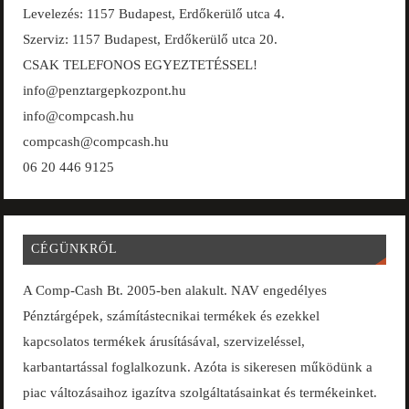
Levelezés: 1157 Budapest, Erdőkerülő utca 4.
Szerviz: 1157 Budapest, Erdőkerülő utca 20.
CSAK TELEFONOS EGYEZTETÉSSEL!
info@penztargepkozpont.hu
info@compcash.hu
compcash@compcash.hu
06 20 446 9125
CÉGÜNKRŐL
A Comp-Cash Bt. 2005-ben alakult. NAV engedélyes
Pénztárgépek, számítástecnikai termékek és ezekkel
kapcsolatos termékek árusításával, szervizeléssel,
karbantartással foglalkozunk. Azóta is sikeresen működünk a
piac változásaihoz igazítva szolgáltatásainkat és termékeinket.