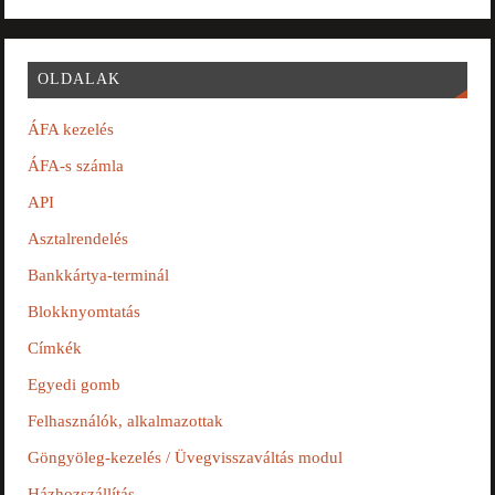
OLDALAK
ÁFA kezelés
ÁFA-s számla
API
Asztalrendelés
Bankkártya-terminál
Blokknyomtatás
Címkék
Egyedi gomb
Felhasználók, alkalmazottak
Göngyöleg-kezelés / Üvegvisszaváltás modul
Házhozszállítás