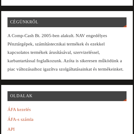
CÉGÜNKRŐL
A Comp-Cash Bt. 2005-ben alakult. NAV engedélyes
Pénztárgépek, számítástecnikai termékek és ezekkel
kapcsolatos termékek árusításával, szervizeléssel,
karbantartással foglalkozunk. Azóta is sikeresen működünk a
piac változásaihoz igazítva szolgáltatásainkat és termékeinket.
OLDALAK
ÁFA kezelés
ÁFA-s számla
API