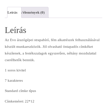
Leírás
Vélemények (0)
Leírás
Az Evo árazógépei strapabíró, fém alkatrészek felhasználásával
készült munkaeszközök. Jól olvasható öntapadós címkéket
készítenek, a festékszalagok egyszerűen, néhány mozdulattal
cserélhetők bennük.
1 soros kivitel
7 karakteres
Standard címke típus
Címkeméret: 22*12