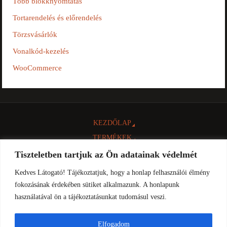
Több blokknyomtatás
Tortarendelés és előrendelés
Törzsvásárlók
Vonalkód-kezelés
WooCommerce
KEZDŐLAP
TERMÉKEK
NTAK
Tiszteletben tartjuk az Ön adatainak védelmét
INFORMÁCIÓK
Kedves Látogató! Tájékoztatjuk, hogy a honlap felhasználói élmény
LETÖLTÉSEK
fokozásának érdekében sütiket alkalmazunk. A honlapunk
KAPCSOLAT
használatával ön a tájékoztatásunkat tudomásul veszi.
© 2016 Minden jog fenntartva: Comp-Cash Bt.
Elfogadom